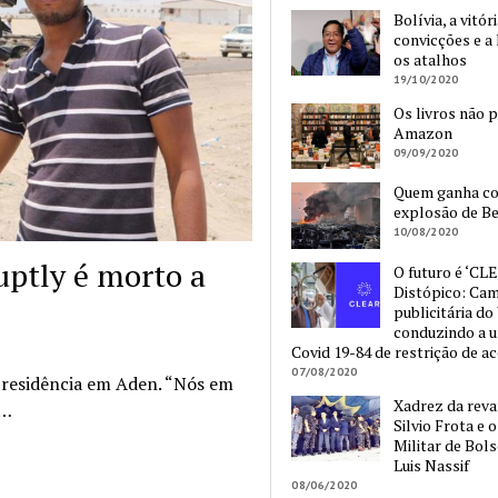
Bolívia, a vitór
convicções e a 
os atalhos
19/10/2020
Os livros não 
Amazon
09/09/2020
Quem ganha c
explosão de Be
10/08/2020
uptly é morto a
O futuro é ‘CLE
Distópico: Ca
publicitária do
conduzindo a 
Covid 19-84 de restrição de a
07/08/2020
a residência em Aden. “Nós em
Xadrez da reva
e…
Silvio Frota e 
Militar de Bol
Luis Nassif
08/06/2020