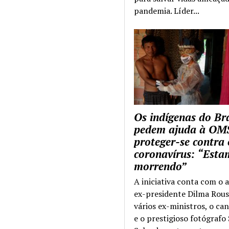
pandemia. Líder...
Os indígenas do Bra
pedem ajuda à OM
proteger-se contra 
coronavírus: “Esta
morrendo”
A iniciativa conta com o 
ex-presidente Dilma Rous
vários ex-ministros, o ca
e o prestigioso fotógrafo