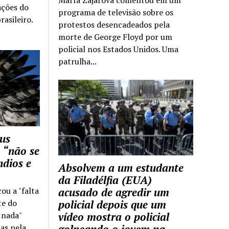
ações do
programa de televisão sobre os
rasileiro.
protestos desencadeados pela
morte de George Floyd por um
policial nos Estados Unidos. Uma
patrulha...
us
 “não se
ndios e
Absolvem a um estudante
da Filadélfia (EUA)
cou a "falta
acusado de agredir um
te do
policial depois que um
z nada"
vídeo mostra o policial
as pela