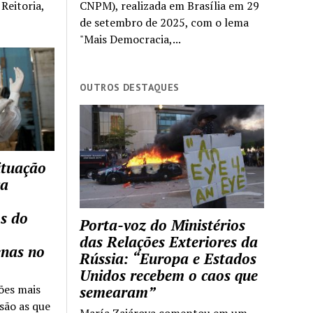
Reitoria,
CNPM), realizada em Brasília em 29
de setembro de 2025, com o lema
"Mais Democracia,...
OUTROS DESTAQUES
ituação
ca
s do
Porta-voz do Ministérios
das Relações Exteriores da
enas no
Rússia: “Europa e Estados
Unidos recebem o caos que
ões mais
semearam”
são as que
María Zajárova comentou em um