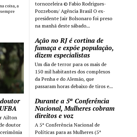
tornozeleira © Fabio Rodrigues-
 coisa, a
Pozzebom/ Agência Brasil O ex-
 sempre
presidente Jair Bolsonaro foi preso
na manhã deste sábado...
Ação no RJ é cortina de
fumaça e expõe população,
dizem especialistas
Um dia de terror para os mais de
150 mil habitantes dos complexos
da Penha e do Alemão, que
passaram horas debaixo de tiros e...
 doutor
Durante a 5ª Conferência
a UFBA
Nacional, Mulheres cobram
direitos e voz
r Ailton
 de doutor
A 5ª Conferência Nacional de
 cerimônia
Políticas para as Mulheres (5ª