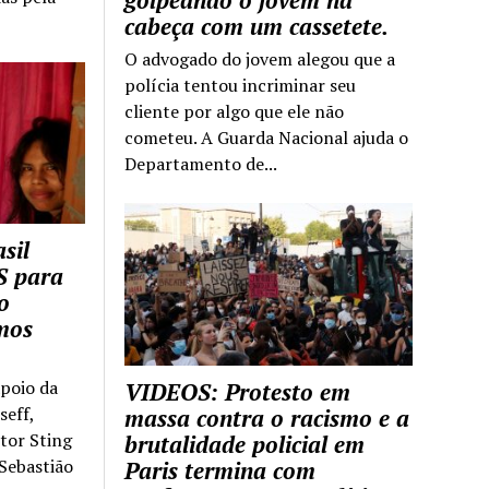
golpeando o jovem na
cabeça com um cassetete.
O advogado do jovem alegou que a
polícia tentou incriminar seu
cliente por algo que ele não
cometeu. A Guarda Nacional ajuda o
Departamento de...
sil
S para
o
mos
apoio da
VIDEOS: Protesto em
seff,
massa contra o racismo e a
ntor Sting
brutalidade policial em
 Sebastião
Paris termina com