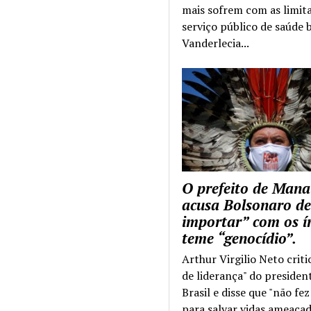
mais sofrem com as limit
serviço público de saúde b
Vanderlecia...
O prefeito de Mana
acusa Bolsonaro de
importar” com os í
teme “genocídio”.
Arthur Virgilio Neto criti
de liderança" do presiden
Brasil e disse que "não fe
para salvar vidas ameaçad