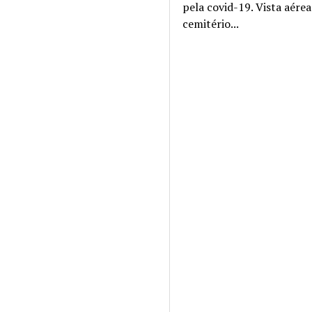
pela covid-19. Vista aére
cemitério...