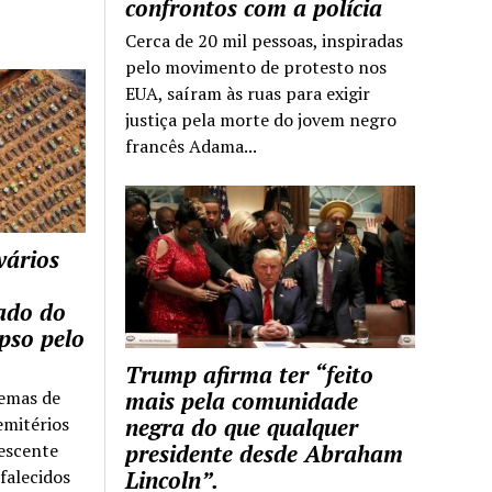
confrontos com a polícia
Cerca de 20 mil pessoas, inspiradas
pelo movimento de protesto nos
EUA, saíram às ruas para exigir
justiça pela morte do jovem negro
francês Adama...
vários
tado do
pso pelo
Trump afirma ter “feito
temas de
mais pela comunidade
emitérios
negra do que qualquer
escente
presidente desde Abraham
falecidos
Lincoln”.