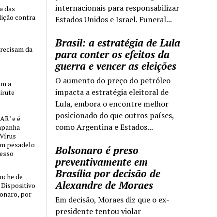
internacionais para responsabilizar
ia das
lição contra
Estados Unidos e Israel. Funeral...
Brasil: a estratégia de Lula
precisam da
para conter os efeitos da
guerra e vencer as eleições
O aumento do preço do petróleo
om a
impacta a estratégia eleitoral de
irute
Lula, embora o encontre melhor
posicionado do que outros países,
AR’ e é
como Argentina e Estados...
mpanha
 Vírus
um pesadelo
Bolsonaro é preso
cesso
preventivamente em
Brasília por decisão de
nche de
Alexandre de Moraes
o Dispositivo
sonaro, por
Em decisão, Moraes diz que o ex-
presidente tentou violar