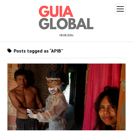
open
menu
08/08/2026
Posts tagged as “APIB”