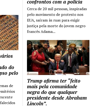
confrontos com a polícia
Cerca de 20 mil pessoas, inspiradas
pelo movimento de protesto nos
EUA, saíram às ruas para exigir
justiça pela morte do jovem negro
francês Adama...
vários
tado do
pso pelo
Trump afirma ter “feito
temas de
mais pela comunidade
emitérios
negra do que qualquer
escente
presidente desde Abraham
falecidos
Lincoln”.