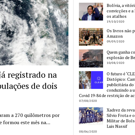
Bolívia, a vitór
convicções e a 
os atalhos
19/10/2020
Os livros não 
Amazon
09/09/2020
Quem ganha c
explosão de Be
10/08/2020
á registrado na
O futuro é ‘CLE
Distópico: Ca
ulações de dois
publicitária do
conduzindo a 
Covid 19-84 de restrição de a
07/08/2020
Xadrez da reva
aram a 270 quilômetros por
Silvio Frota e 
Militar de Bol
se formou este mês na…
Luis Nassif
08/06/2020