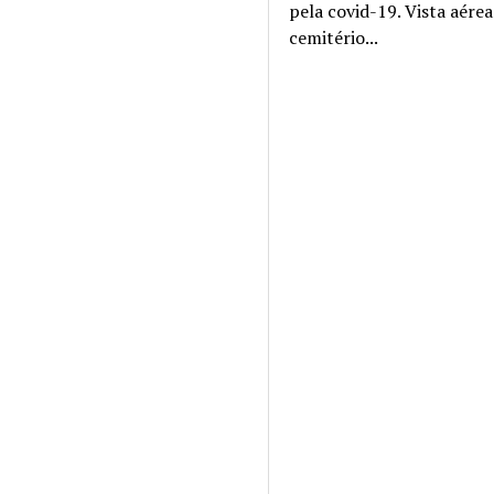
pela covid-19. Vista aére
cemitério...