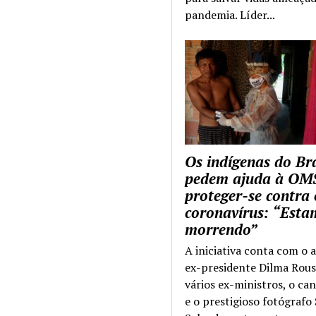
pandemia. Líder...
Os indígenas do Bra
pedem ajuda à OM
proteger-se contra 
coronavírus: “Esta
morrendo”
A iniciativa conta com o 
ex-presidente Dilma Rous
vários ex-ministros, o ca
e o prestigioso fotógrafo