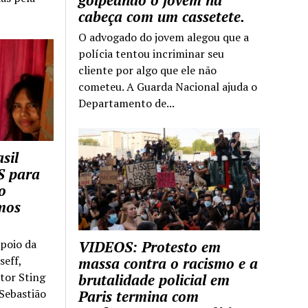
golpeando o jovem na
cabeça com um cassetete.
O advogado do jovem alegou que a
polícia tentou incriminar seu
cliente por algo que ele não
cometeu. A Guarda Nacional ajuda o
Departamento de...
sil
S para
o
mos
apoio da
VIDEOS: Protesto em
seff,
massa contra o racismo e a
ntor Sting
brutalidade policial em
 Sebastião
Paris termina com