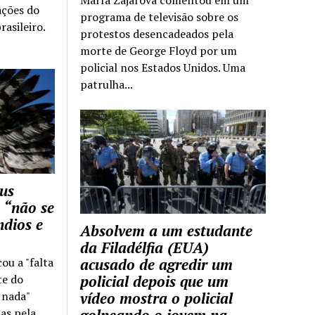
ações do
programa de televisão sobre os
rasileiro.
protestos desencadeados pela
morte de George Floyd por um
policial nos Estados Unidos. Uma
patrulha...
us
 “não se
ndios e
Absolvem a um estudante
da Filadélfia (EUA)
cou a "falta
acusado de agredir um
te do
policial depois que um
z nada"
vídeo mostra o policial
as pela