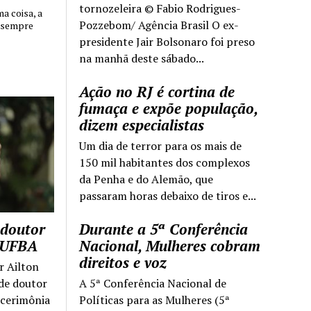
tornozeleira © Fabio Rodrigues-
 coisa, a
Pozzebom/ Agência Brasil O ex-
 sempre
presidente Jair Bolsonaro foi preso
na manhã deste sábado...
Ação no RJ é cortina de
fumaça e expõe população,
dizem especialistas
Um dia de terror para os mais de
150 mil habitantes dos complexos
da Penha e do Alemão, que
passaram horas debaixo de tiros e...
 doutor
Durante a 5ª Conferência
a UFBA
Nacional, Mulheres cobram
direitos e voz
r Ailton
 de doutor
A 5ª Conferência Nacional de
 cerimônia
Políticas para as Mulheres (5ª