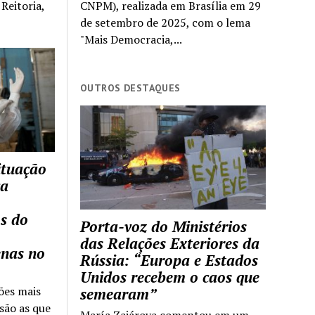
Reitoria,
CNPM), realizada em Brasília em 29
de setembro de 2025, com o lema
"Mais Democracia,...
OUTROS DESTAQUES
ituação
ca
s do
Porta-voz do Ministérios
das Relações Exteriores da
enas no
Rússia: “Europa e Estados
Unidos recebem o caos que
ões mais
semearam”
são as que
María Zajárova comentou em um