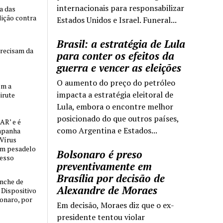
internacionais para responsabilizar
ia das
lição contra
Estados Unidos e Israel. Funeral...
Brasil: a estratégia de Lula
precisam da
para conter os efeitos da
guerra e vencer as eleições
O aumento do preço do petróleo
om a
impacta a estratégia eleitoral de
irute
Lula, embora o encontre melhor
posicionado do que outros países,
AR’ e é
como Argentina e Estados...
mpanha
 Vírus
um pesadelo
Bolsonaro é preso
cesso
preventivamente em
Brasília por decisão de
nche de
Alexandre de Moraes
o Dispositivo
sonaro, por
Em decisão, Moraes diz que o ex-
presidente tentou violar