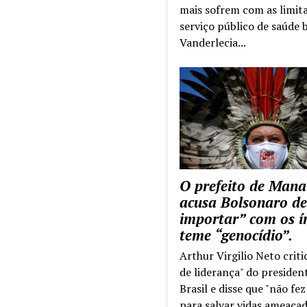
mais sofrem com as limit
serviço público de saúde b
Vanderlecia...
O prefeito de Mana
acusa Bolsonaro de
importar” com os í
teme “genocídio”.
Arthur Virgilio Neto criti
de liderança" do presiden
Brasil e disse que "não fe
para salvar vidas ameaçad