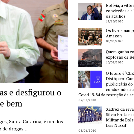
Bolívia, a vitór
convicções e a 
os atalhos
19/10/2020
Os livros não 
Amazon
09/09/2020
Quem ganha c
explosão de Be
10/08/2020
O futuro é ‘CLE
Distópico: Ca
publicitária do
conduzindo a 
as e desfigurou o
Covid 19-84 de restrição de a
de bem
07/08/2020
Xadrez da reva
Silvio Frota e 
Militar de Bol
es, Santa Catarina, é um dos
Luis Nassif
o de drogas…
08/06/2020