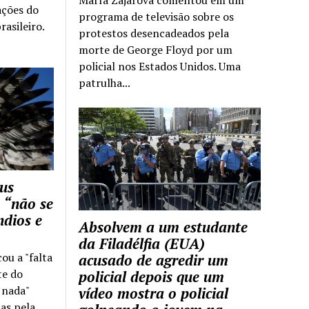
ações do
programa de televisão sobre os
rasileiro.
protestos desencadeados pela
morte de George Floyd por um
policial nos Estados Unidos. Uma
patrulha...
us
 “não se
ndios e
Absolvem a um estudante
da Filadélfia (EUA)
cou a "falta
acusado de agredir um
te do
policial depois que um
z nada"
vídeo mostra o policial
as pela