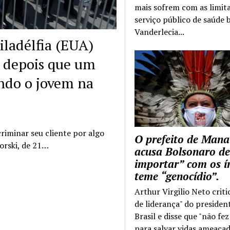
mais sofrem com as limit
serviço público de saúde b
Vanderlecia...
ladélfia (EUA)
l depois que um
ando o jovem na
riminar seu cliente por algo
O prefeito de Mana
orski, de 21…
acusa Bolsonaro de
importar” com os í
teme “genocídio”.
Arthur Virgilio Neto criti
de liderança" do presiden
Brasil e disse que "não fe
para salvar vidas ameaçad