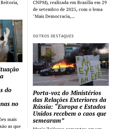
Reitoria,
CNPM), realizada em Brasília em 29
de setembro de 2025, com o lema
"Mais Democracia,...
OUTROS DESTAQUES
ituação
ca
s do
Porta-voz do Ministérios
das Relações Exteriores da
enas no
Rússia: “Europa e Estados
Unidos recebem o caos que
ões mais
semearam”
são as que
María Zajárova comentou em um