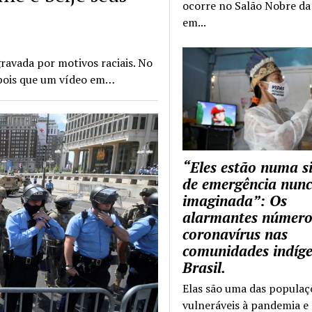
ocorre no Salão Nobre da 
em...
ravada por motivos raciais. No
epois que um vídeo em…
“Eles estão numa s
de emergência nun
imaginada”: Os
alarmantes número
coronavírus nas
comunidades indíg
Brasil.
Elas são uma das populaç
vulneráveis à pandemia e 