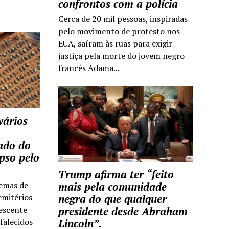
confrontos com a polícia
Cerca de 20 mil pessoas, inspiradas
pelo movimento de protesto nos
EUA, saíram às ruas para exigir
justiça pela morte do jovem negro
francês Adama...
vários
tado do
pso pelo
Trump afirma ter “feito
temas de
mais pela comunidade
emitérios
negra do que qualquer
escente
presidente desde Abraham
falecidos
Lincoln”.