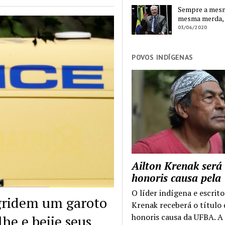
Sempre a mesma
mesma merda,
03/06/2020
POVOS INDÍGENAS
Ailton Krenak será
honoris causa pel
O líder indígena e escrito
agridem um garoto
Krenak receberá o título
honoris causa da UFBA. A
he e beije seus