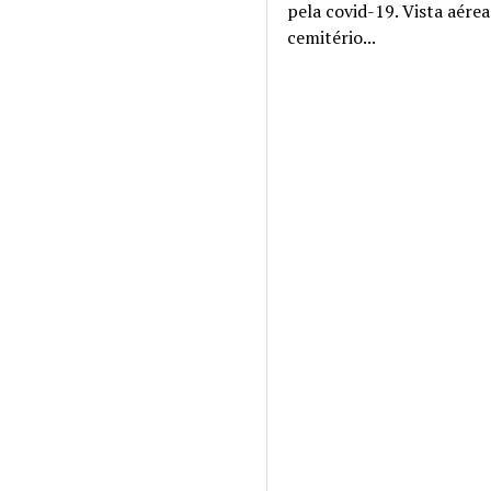
pela covid-19. Vista aére
cemitério...