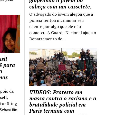
golpeando o jovem na
cabeça com um cassetete.
O advogado do jovem alegou que a
polícia tentou incriminar seu
cliente por algo que ele não
cometeu. A Guarda Nacional ajuda o
Departamento de...
sil
S para
o
mos
apoio da
VIDEOS: Protesto em
seff,
massa contra o racismo e a
ntor Sting
brutalidade policial em
 Sebastião
Paris termina com