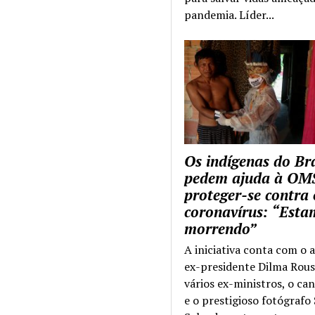
pandemia. Líder...
Os indígenas do Bra
pedem ajuda à OM
proteger-se contra 
coronavírus: “Esta
morrendo”
A iniciativa conta com o 
ex-presidente Dilma Rous
vários ex-ministros, o ca
e o prestigioso fotógrafo