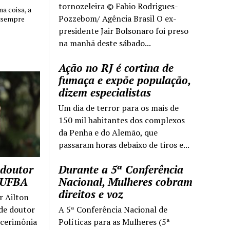
tornozeleira © Fabio Rodrigues-
 coisa, a
Pozzebom/ Agência Brasil O ex-
 sempre
presidente Jair Bolsonaro foi preso
na manhã deste sábado...
Ação no RJ é cortina de
fumaça e expõe população,
dizem especialistas
Um dia de terror para os mais de
150 mil habitantes dos complexos
da Penha e do Alemão, que
passaram horas debaixo de tiros e...
 doutor
Durante a 5ª Conferência
a UFBA
Nacional, Mulheres cobram
direitos e voz
r Ailton
 de doutor
A 5ª Conferência Nacional de
 cerimônia
Políticas para as Mulheres (5ª