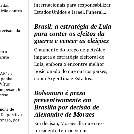
internacionais para responsabilizar
ia das
lição contra
Estados Unidos e Israel. Funeral...
Brasil: a estratégia de Lula
precisam da
para conter os efeitos da
guerra e vencer as eleições
O aumento do preço do petróleo
om a
impacta a estratégia eleitoral de
irute
Lula, embora o encontre melhor
posicionado do que outros países,
AR’ e é
como Argentina e Estados...
mpanha
 Vírus
um pesadelo
Bolsonaro é preso
cesso
preventivamente em
Brasília por decisão de
nche de
Alexandre de Moraes
o Dispositivo
sonaro, por
Em decisão, Moraes diz que o ex-
presidente tentou violar