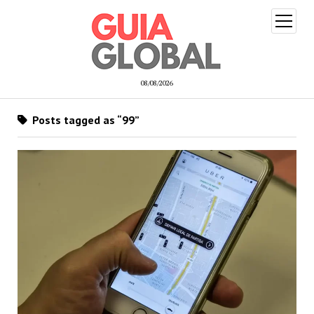
open
menu
08/08/2026
Posts tagged as “99”