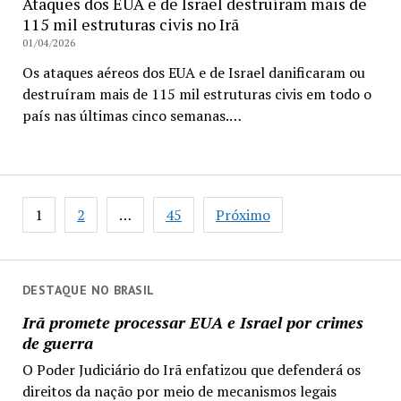
Ataques dos EUA e de Israel destruíram mais de
115 mil estruturas civis no Irã
01/04/2026
Os ataques aéreos dos EUA e de Israel danificaram ou
destruíram mais de 115 mil estruturas civis em todo o
país nas últimas cinco semanas.…
Paginação
1
2
…
45
Próximo
de
posts
DESTAQUE NO BRASIL
Irã promete processar EUA e Israel por crimes
de guerra
O Poder Judiciário do Irã enfatizou que defenderá os
direitos da nação por meio de mecanismos legais