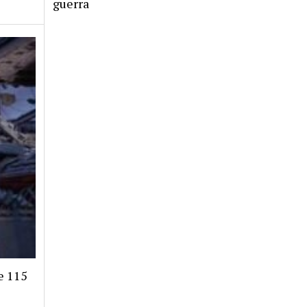
guerra
e 115