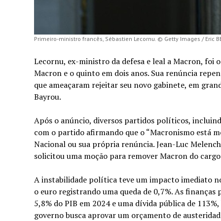
Primeiro-ministro francês, Sébastien Lecornu. © Getty Images / Eric
Lecornu, ex-ministro da defesa e leal a Macron, fo
Macron e o quinto em dois anos. Sua renúncia repent
que ameaçaram rejeitar seu novo gabinete, em grand
Bayrou.
Após o anúncio, diversos partidos políticos, inclu
com o partido afirmando que o “Macronismo está mo
Nacional ou sua própria renúncia. Jean-Luc Melench
solicitou uma moção para remover Macron do cargo
A instabilidade política teve um impacto imediato n
o euro registrando uma queda de 0,7%. As finanças p
5,8% do PIB em 2024 e uma dívida pública de 113%, 
governo busca aprovar um orçamento de austeridade, 