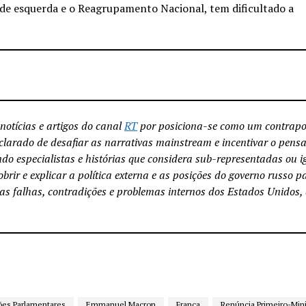
 de esquerda e o Reagrupamento Nacional, tem dificultado a
notícias e artigos do canal
RT
por posiciona-se como um contrapo
declarado de desafiar as narrativas mainstream e incentivar o pen
endo especialistas e histórias que considera sub-representadas ou 
brir e explicar a política externa e as posições do governo russo 
 as falhas, contradições e problemas internos dos Estados Unidos,
ões Parlamentares
Emmanuel Macron
França
Renúncia Primeiro-Mini