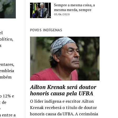
Sempre a mesma coisa, a
mesma merda, sempre
03/06/2020
POVOS INDÍGENAS
el
lítico,
s
entares,
embleia
também
Ailton Krenak será doutor
honoris causa pela UFBA
do 12% e
O líder indígena e escritor Ailton
t de
Krenak receberá o título de doutor
O
honoris causa da UFBA. A cerimônia
 entre a