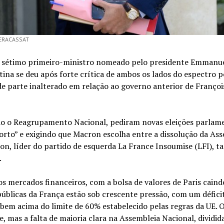
 BERACASSAT
i o sétimo primeiro-ministro nomeado pelo presidente Emmanu
ina se deu após forte crítica de ambos os lados do espectro po
e parte inalterado em relação ao governo anterior de Françoi
indo o Reagrupamento Nacional, pediram novas eleições parlam
rto” e exigindo que Macron escolha entre a dissolução da Ass
on, líder do partido de esquerda La France Insoumise (LFI), 
.
os mercados financeiros, com a bolsa de valores de Paris cain
úblicas da França estão sob crescente pressão, com um défici
bem acima do limite de 60% estabelecido pelas regras da UE. 
mas a falta de maioria clara na Assembleia Nacional, dividida