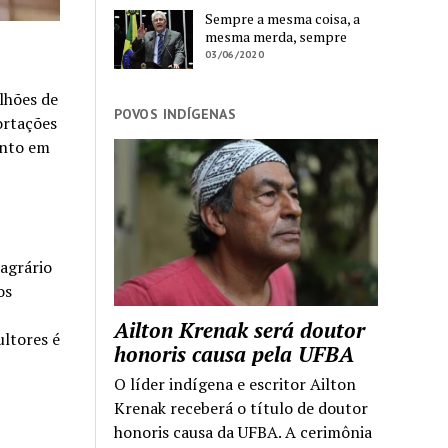
Sempre a mesma coisa, a
mesma merda, sempre
03/06/2020
lhões de
POVOS INDÍGENAS
ortações
ento em
agrário
os
Ailton Krenak será doutor
ultores é
honoris causa pela UFBA
O líder indígena e escritor Ailton
Krenak receberá o título de doutor
honoris causa da UFBA. A cerimônia