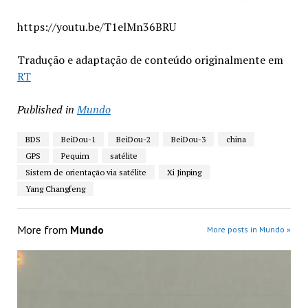
https://youtu.be/T1elMn36BRU
Tradução e adaptação de conteúdo originalmente em
RT
Published in
Mundo
BDS
BeiDou-1
BeiDou-2
BeiDou-3
china
GPS
Pequim
satélite
Sistem de orientação via satélite
Xi Jinping
Yang Changfeng
More from
Mundo
More posts in Mundo »