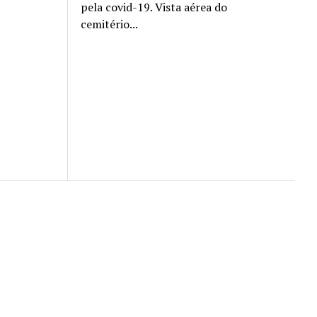
pela covid-19. Vista aérea do
cemitério...
Scroll