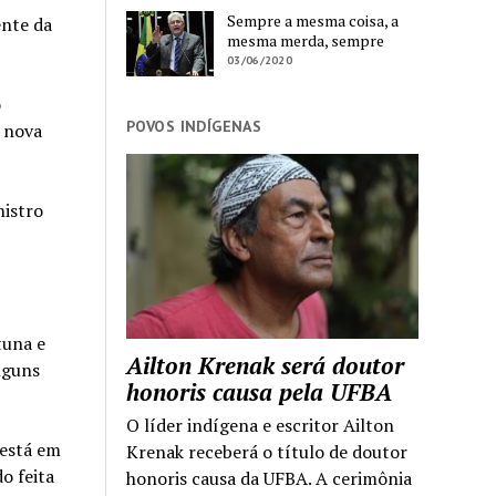
Sempre a mesma coisa, a
ente da
mesma merda, sempre
03/06/2020
o
POVOS INDÍGENAS
a nova
nistro
tuna e
Ailton Krenak será doutor
alguns
honoris causa pela UFBA
O líder indígena e escritor Ailton
 está em
Krenak receberá o título de doutor
o feita
honoris causa da UFBA. A cerimônia