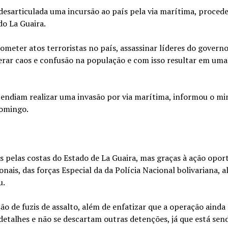
desarticulada uma incursão ao país pela via marítima, proced
do La Guaira.
cometer atos terroristas no país, assassinar líderes do govern
 gerar caos e confusão na população e com isso resultar em um
endiam realizar uma invasão por via marítima, informou o mi
domingo.
s pelas costas do Estado de La Guaira, mas graças à ação opor
nais, das forças Especial da da Polícia Nacional bolivariana, 
u.
ão de fuzis de assalto, além de enfatizar que a operação ainda
etalhes e não se descartam outras detenções, já que está send