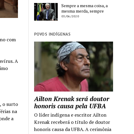
Sempre a mesma coisa, a
mesma merda, sempre
03/06/2020
POVOS INDÍGENAS
cano com
vírus. A
ximo
Ailton Krenak será doutor
, o surto
honoris causa pela UFBA
érias na
O líder indígena e escritor Ailton
onde a
Krenak receberá o título de doutor
honoris causa da UFBA. A cerimônia