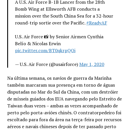
A U.S. Air Force B-1B Lancer from the 28th
Bomb Wing at Ellsworth AFB conducts a
mission over the South China Sea for a 32-hour
round-trip sortie over the Pacific.
#ReadyAF
U.S. Air Force 📸 by Senior Airmen Cynthia
Belío & Nicolas Erwin
pic.twitter.com/BT0qkrpQOi
— U.S. Air Force (@usairforce)
May 1, 2020
Na última semana, os navios de guerra da Marinha
também marcaram sua presença em torno de águas
disputadas no Mar do Sul da China, com um destróier
de mísseis guiados dos EUA navegando pelo Estreito de
Taiwan duas vezes – ambas as vezes acompanhado de
perto pelo porta-aviões chinês. O contratorpedeiro foi
escoltado para fora da área na terça-feira por recursos
aéreos e navais chineses depois de ter passado perto